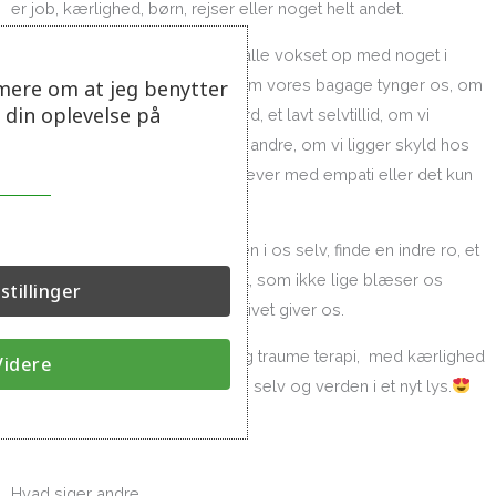
er job, kærlighed, børn, rejser eller noget helt andet.
De indre børn er i os alle, vi er alle vokset op med noget i
rmere om at jeg benytter
bagagen, spørgsmålet er kun om vores bagage tynger os, om
 din oplevelse på
den har givet os et lavt selvværd, et lavt selvtillid, om vi
skammer os over os selv eller andre, om vi ligger skyld hos
os selv eller hos andre, om vi lever med empati eller det kun
handler om os selv.
Det handler om at finde balancen i os selv, finde en indre ro, et
godt sundt og stabilt fundament, som ikke lige blæser os
stillinger
omkuld ved de små stormvejr livet giver os.
Det indre barn mødes, i chok og traume terapi, med kærlighed
Videre
og omsorg, så man kan se sig selv og verden i et nyt lys.
Hvad siger andre