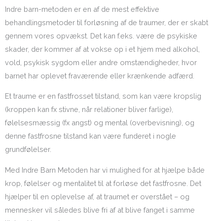
Indre barn-metoden er en af de mest effektive
behandlingsmetoder til forløsning af de traumer, der er skabt
gennem vores opvækst. Det kan f.eks. være de psykiske
skader, der kommer af at vokse op i et hjem med alkohol,
vold, psykisk sygdom eller andre omstændigheder, hvor
barnet har oplevet fraværende eller krænkende adfærd.
Et traume er en fastfrosset tilstand, som kan være kropslig
(kroppen kan fx stivne, når relationer bliver farlige),
følelsesmæssig (fx angst) og mental (overbevisning), og
denne fastfrosne tilstand kan være funderet i nogle
grundfølelser.
Med Indre Barn Metoden har vi mulighed for at hjælpe både
krop, følelser og mentalitet til at forløse det fastfrosne. Det
hjælper til en oplevelse af, at traumet er overstået – og
mennesker vil således blive fri af at blive fanget i samme