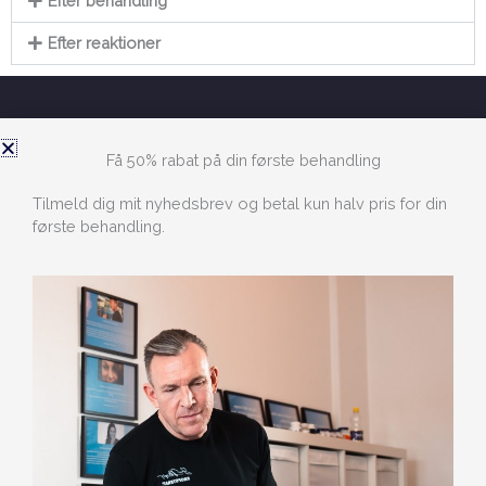
Efter behandling
Efter reaktioner
Få 50% rabat på din første behandling
Tilmeld dig mit nyhedsbrev og betal kun halv pris for din
første behandling.
TOTUM KROPSTERAPEUT & ID LIFE COACH
Jeg tilbyder kropsterapi, chok/traume terapi, stress
behandling, kraniosakral terapi, indrebarn terapi, coaching,
rådgivning i kost og sundhed, vægttab og træning.
Behandlinger